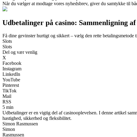
Når du vælger at modtage vores nyhedsbrev, giver du samtykke til både
Udbetalinger på casino: Sammenligning af
Få dine gevinster hurtigt og sikkert – vælg den rette betalingsmetode ti
Slots
Slots
Del og vær venlig
X
Facebook
Instagram
LinkedIn
YouTube
Pinterest
TikTok
Mail
RSS
5 min
Udbetalinger er en vigtig del af casinooplevelsen. I denne artikel sam
hastighed, sikkerhed og fleksibilitet.
Simon Rasmussen
Simon
Rasmussen