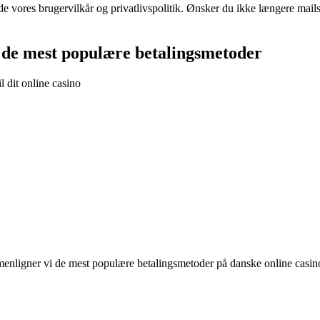
 vores brugervilkår og privatlivspolitik. Ønsker du ikke længere mails 
 de mest populære betalingsmetoder
l dit online casino
menligner vi de mest populære betalingsmetoder på danske online casinoe