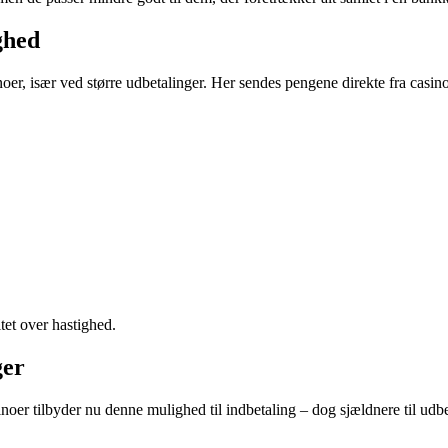
ghed
er, især ved større udbetalinger. Her sendes pengene direkte fra casinoe
itet over hastighed.
ger
sinoer tilbyder nu denne mulighed til indbetaling – dog sjældnere til u