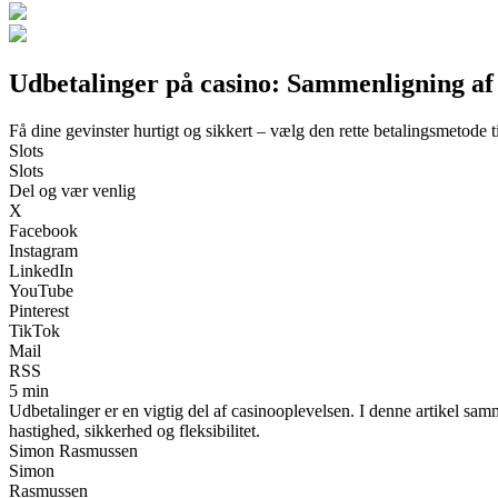
Udbetalinger på casino: Sammenligning af
Få dine gevinster hurtigt og sikkert – vælg den rette betalingsmetode ti
Slots
Slots
Del og vær venlig
X
Facebook
Instagram
LinkedIn
YouTube
Pinterest
TikTok
Mail
RSS
5 min
Udbetalinger er en vigtig del af casinooplevelsen. I denne artikel sam
hastighed, sikkerhed og fleksibilitet.
Simon Rasmussen
Simon
Rasmussen