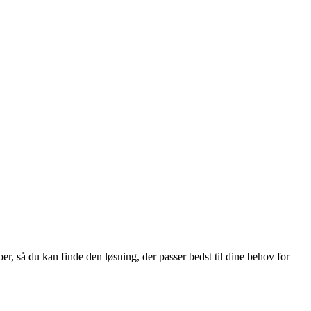
r, så du kan finde den løsning, der passer bedst til dine behov for