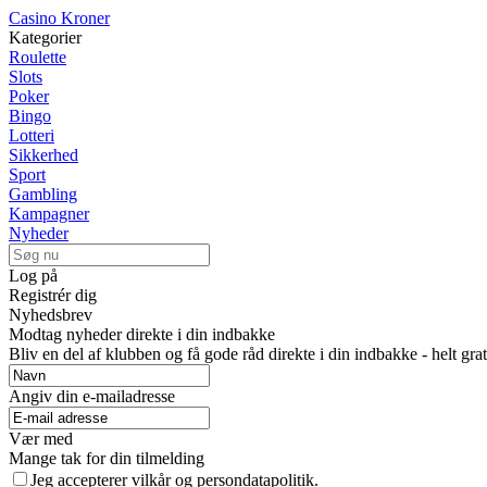
Casino Kroner
Kategorier
Roulette
Slots
Poker
Bingo
Lotteri
Sikkerhed
Sport
Gambling
Kampagner
Nyheder
Log på
Registrér dig
Nyhedsbrev
Modtag nyheder direkte i din indbakke
Bliv en del af klubben og få gode råd direkte i din indbakke - helt grat
Angiv din e-mailadresse
Vær med
Mange tak for din tilmelding
Jeg accepterer vilkår og persondatapolitik.