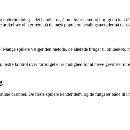
og underholdning – det handler også om, hvor nemt og hurtigt du kan få 
ne artikel ser vi nærmere på de mest populære betalingsmetoder på dans
. Mange spillere vælger den metode, de allerede bruger til onlinekøb, 
bedre kontrol over forbruget eller mulighed for at hæve gevinster direk
g
nline casinoer. De fleste spillere kender dem, og de fungerer både til i