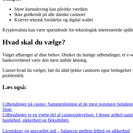
Store kursudsving kan påvirke værdien
Ikke godkendt på alle danske casinoer
Kræver teknisk forståelse og digital wallet
Kryptovaluta kan være spændende for teknologisk interesserede spillere
Hvad skal du vælge?
Valget afhænger af dine behov. Ønsker du hurtige udbetalinger, er e-wal
bankoverførsel være den mest stabile løsning.
Uanset hvad du vælger, bør du altid tjekke casinoets egne betingelser fo
problemfrit.
Læs også:
Udbetalinger på casino: Sammenligning af de mest populære betalin
Slots
Udbetalinger er en vigtig del af casinooplevelsen. I denne artikel sam
hastighed, sikkerhed og fleksibilitet.
Licenskrav og ansvarligt spil – balancen mellem frihed og sikkerhed