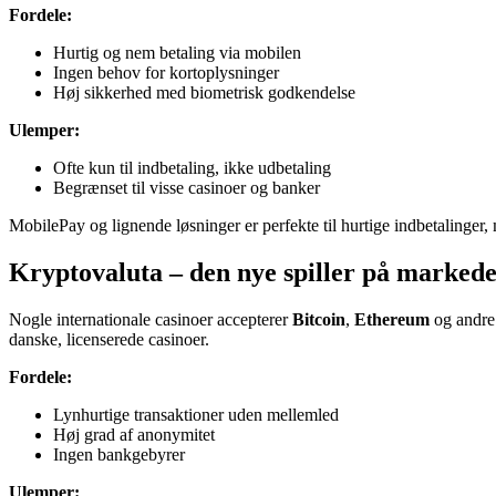
Fordele:
Hurtig og nem betaling via mobilen
Ingen behov for kortoplysninger
Høj sikkerhed med biometrisk godkendelse
Ulemper:
Ofte kun til indbetaling, ikke udbetaling
Begrænset til visse casinoer og banker
MobilePay og lignende løsninger er perfekte til hurtige indbetalinger, 
Kryptovaluta – den nye spiller på markede
Nogle internationale casinoer accepterer
Bitcoin
,
Ethereum
og andre 
danske, licenserede casinoer.
Fordele:
Lynhurtige transaktioner uden mellemled
Høj grad af anonymitet
Ingen bankgebyrer
Ulemper: