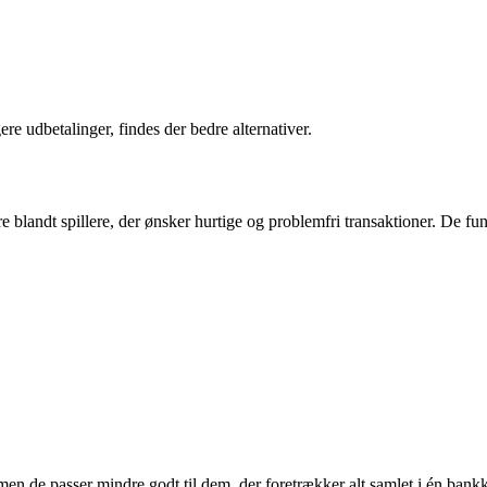
ere udbetalinger, findes der bedre alternativer.
e blandt spillere, der ønsker hurtige og problemfri transaktioner. De f
et, men de passer mindre godt til dem, der foretrækker alt samlet i én bank