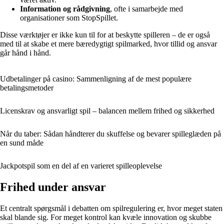
Information og rådgivning
, ofte i samarbejde med
organisationer som StopSpillet.
Disse værktøjer er ikke kun til for at beskytte spilleren – de er også
med til at skabe et mere bæredygtigt spilmarked, hvor tillid og ansvar
går hånd i hånd.
Udbetalinger på casino: Sammenligning af de mest populære
betalingsmetoder
Licenskrav og ansvarligt spil – balancen mellem frihed og sikkerhed
Når du taber: Sådan håndterer du skuffelse og bevarer spilleglæden på
en sund måde
Jackpotspil som en del af en varieret spilleoplevelse
Frihed under ansvar
Et centralt spørgsmål i debatten om spilregulering er, hvor meget staten
skal blande sig. For meget kontrol kan kvæle innovation og skubbe