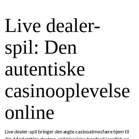
Live dealer-
spil: Den
autentiske
casinooplevelse
online
Live dealer-spil bringer den ægte casinoatmosfære hjem til
dig. Mød rigtige dealere, spil klassiske bordspil i realtid, og