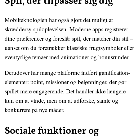
Spil, der tilpasser sig dig
Mobilteknologien har også gjort det muligt at
skræddersy spiloplevelsen. Moderne apps registrerer
dine præferencer og foreslår spil, der matcher din stil –
uanset om du foretrækker klassiske frugtsymboler eller
eventyrlige temaer med animationer og bonusrunder.
Derudover har mange platforme indført gamification-
elementer: point, missioner og belønninger, der gør
spillet mere engagerende. Det handler ikke længere
kun om at vinde, men om at udforske, samle og
konkurrere på nye måder.
Sociale funktioner og