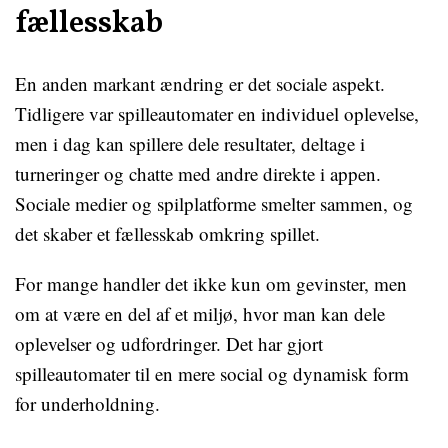
fællesskab
En anden markant ændring er det sociale aspekt.
Tidligere var spilleautomater en individuel oplevelse,
men i dag kan spillere dele resultater, deltage i
turneringer og chatte med andre direkte i appen.
Sociale medier og spilplatforme smelter sammen, og
det skaber et fællesskab omkring spillet.
For mange handler det ikke kun om gevinster, men
om at være en del af et miljø, hvor man kan dele
oplevelser og udfordringer. Det har gjort
spilleautomater til en mere social og dynamisk form
for underholdning.