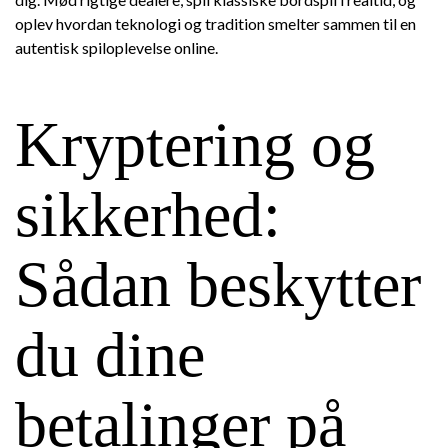
oplev hvordan teknologi og tradition smelter sammen til en
autentisk spiloplevelse online.
Kryptering og
sikkerhed:
Sådan beskytter
du dine
betalinger på