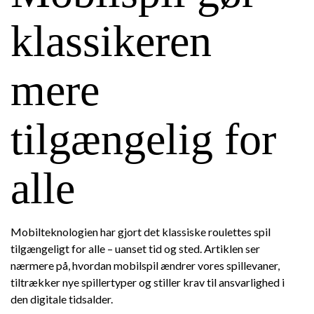
klassikeren
mere
tilgængelig for
alle
Mobilteknologien har gjort det klassiske roulettes spil
tilgængeligt for alle – uanset tid og sted. Artiklen ser
nærmere på, hvordan mobilspil ændrer vores spillevaner,
tiltrækker nye spillertyper og stiller krav til ansvarlighed i
den digitale tidsalder.