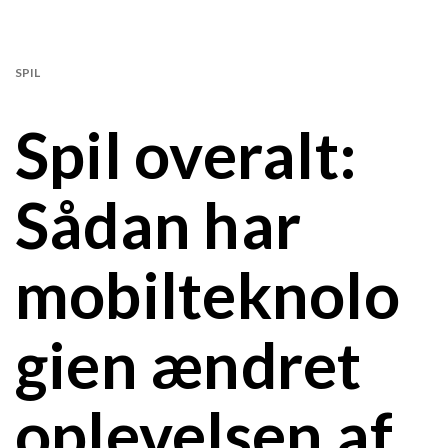
SPIL
Spil overalt:
Sådan har
mobilteknolo
gien ændret
oplevelsen af