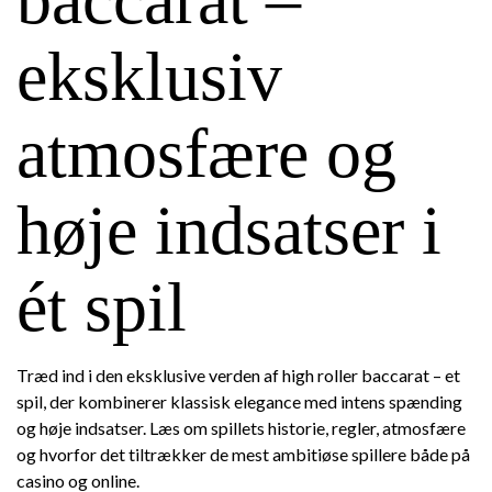
eksklusiv
atmosfære og
høje indsatser i
ét spil
Træd ind i den eksklusive verden af high roller baccarat – et
spil, der kombinerer klassisk elegance med intens spænding
og høje indsatser. Læs om spillets historie, regler, atmosfære
og hvorfor det tiltrækker de mest ambitiøse spillere både på
casino og online.