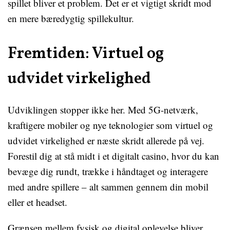
spillet bliver et problem. Det er et vigtigt skridt mod
en mere bæredygtig spillekultur.
Fremtiden: Virtuel og
udvidet virkelighed
Udviklingen stopper ikke her. Med 5G-netværk,
kraftigere mobiler og nye teknologier som virtuel og
udvidet virkelighed er næste skridt allerede på vej.
Forestil dig at stå midt i et digitalt casino, hvor du kan
bevæge dig rundt, trække i håndtaget og interagere
med andre spillere – alt sammen gennem din mobil
eller et headset.
Grænsen mellem fysisk og digital oplevelse bliver