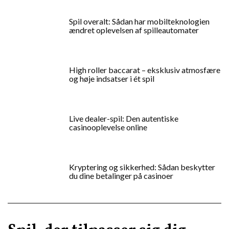
Spil overalt: Sådan har mobilteknologien
ændret oplevelsen af spilleautomater
High roller baccarat – eksklusiv atmosfære
og høje indsatser i ét spil
Live dealer-spil: Den autentiske
casinooplevelse online
Kryptering og sikkerhed: Sådan beskytter
du dine betalinger på casinoer